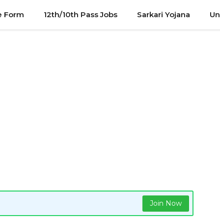
e Form
12th/10th Pass Jobs
Sarkari Yojana
Un
Join Now