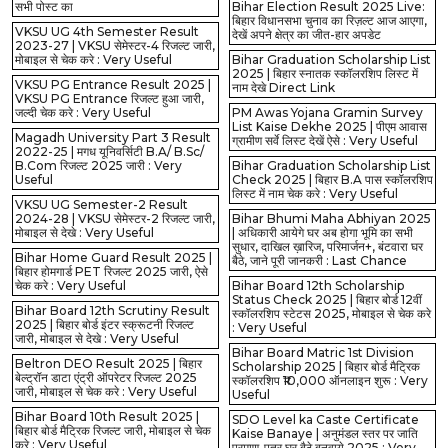
सभी पोस्ट का
Bihar Election Result 2025 Live:
बिहार विधानसभा चुनाव का रिज़ल्ट आज आएगा,
VKSU UG 4th Semester Result
देखें अपने क्षेत्र का जीत-हार अपडेट
2023-27 | VKSU सेमेस्टर-4 रिजल्ट जारी,
मोबाइल से चेक करे : Very Useful
Bihar Graduation Scholarship List
2025 | बिहार स्नातक स्कॉलरशिप लिस्ट में
VKSU PG Entrance Result 2025 |
नाम देखे Direct Link
VKSU PG Entrance रिजल्ट हुआ जारी,
जल्दी चेक करे : Very Useful
PM Awas Yojana Gramin Survey
List Kaise Dekhe 2025 | पीएम आवास
Magadh University Part 3 Result
ग्रामीण सर्वे लिस्ट देखें ऐसे : Very Useful
2022-25 | मगध यूनिवर्सिटी B.A/ B.Sc/
B.Com रिजल्ट 2025 जारी : Very
Bihar Graduation Scholarship List
Useful
Check 2025 | बिहार B.A पास स्कॉलरशिप
लिस्ट में नाम चेक करे : Very Useful
VKSU UG Semester-2 Result
2024-28 | VKSU सेमेस्टर-2 रिजल्ट जारी,
Bihar Bhumi Maha Abhiyan 2025
मोबाइल से देखे : Very Useful
| अधिकारी आयेगे घर अब होगा भूमि का सभी
सुधार, दाखिल ख़ारिज, परिमार्जन+, बंटवारा घर
Bihar Home Guard Result 2025 |
बैठे, जाने पूरी जानकरी : Last Chance
बिहार होमगार्ड PET रिजल्ट 2025 जारी, ऐसे
चेक करे : Very Useful
Bihar Board 12th Scholarship
Status Check 2025 | बिहार बोर्ड 12वीं
Bihar Board 12th Scrutiny Result
स्कॉलरशिप स्टेटस 2025, मोबाइल से चेक करे
2025 | बिहार बोर्ड इंटर स्क्रूटनी रिजल्ट
: Very Useful
जारी, मोबाइल से देखे : Very Useful
Bihar Board Matric 1st Division
Beltron DEO Result 2025 | बिहार
Scholarship 2025 | बिहार बोर्ड मैट्रिक
बेल्ट्रॉन डाटा एंट्री ऑपरेटर रिजल्ट 2025
स्कॉलरशिप ₹10,000 ऑनलाइन शुरू : Very
जारी, मोबाइल से चेक करे : Very Useful
Useful
Bihar Board 10th Result 2025 |
SDO Level ka Caste Certificate
बिहार बोर्ड मैट्रिक रिजल्ट जारी, मोबाइल से चेक
Kaise Banaye | अनुमंडल स्तर पर जाति
करे : Very Useful
प्रमाण-पत्र घर बैठे बनवाये 2025 : Very