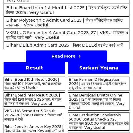
Very Useful
Bihar Board Inter 1st Merit List 2025 | बिहार बोर्ड इंटर फर्स्ट मेरिट
लिस्ट 2025 : Very Useful
Bihar Polytechnic Admit Card 2025 | बिहार पॉलिटेक्निक एडमिट
कार्ड जारी : Very Useful
VKSU UG Semester 4 Admit Card 2023-27 | VKSU सेमेस्टर-4
एडमिट कार्ड जारी : Very Useful
Bihar DElEd Admit Card 2025 | बिहार DELEd एडमिट कार्ड जारी
Read More
Result
Sarkari Yojana
Bihar Board 10th Result 2026 |
Bihar Farmer ID Registration
बिहार बोर्ड 10वीं रिजल्ट जारी, यहाँ से डायरेक्ट
2026 | अब घर बैठे फार्मर आईडी रजिस्ट्रेशन
चेक करे : Very Useful
करे, ऑनलाइन मोबाइल से
Bihar Board Inter Result 2026 |
Bihar Berojgari Bhatta Online
बिहार बोर्ड 12वीं रिजल्ट 2026 जारी, मोबाइल
2025 | 12वीं एवं स्नातक पास को मिलेगा
से मिनटों में चेक करे : Very Useful
प्रतिमाह ₹1,000, जल्दी करे आवेदन : Very
Useful
VKSU UG Semester 3 Result
2024-28 | VKSU सेमेस्टर 3 रिजल्ट जारी,
Bihar Graduation Scholarship
मोबाइल से देखे!
50000 Status Check 2025 |
स्नातक पास ₹50,000 स्कॉलरशिप स्टेटस देखे
Bihar Jeevika Answer Key 2025 |
मोबाइल से : Very Useful
बिहार जीविका Answer Key अभी अभी जारी