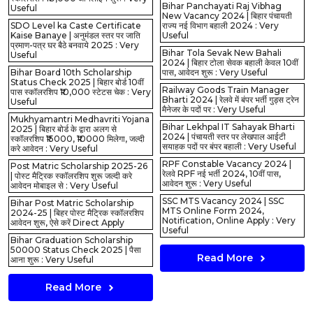
Bihar Panchayati Raj Vibhag
Useful
New Vacancy 2024 | बिहार पंचायती
SDO Level ka Caste Certificate
राज्य नई विभाग बहाली 2024 : Very
Kaise Banaye | अनुमंडल स्तर पर जाति
Useful
प्रमाण-पत्र घर बैठे बनवाये 2025 : Very
Bihar Tola Sevak New Bahali
Useful
2024 | बिहार टोला सेवक बहाली केवल 10वीं
Bihar Board 10th Scholarship
पास, आवेदन शुरू : Very Useful
Status Check 2025 | बिहार बोर्ड 10वीं
Railway Goods Train Manager
पास स्कॉलरशिप ₹10,000 स्टेटस चेक : Very
Bharti 2024 | रेलवे में बंपर भर्ती गुड्स ट्रेन
Useful
मैनेजर के पदों पर : Very Useful
Mukhyamantri Medhavriti Yojana
Bihar Lekhpal IT Sahayak Bharti
2025 | बिहार बोर्ड के द्वारा अलग से
2024 | पंचायती स्तर पर लेखपाल आईटी
स्कॉलरशिप ₹15000, ₹10000 मिलेगा, जल्दी
सयाहक पदों पर बंपर बहाली : Very Useful
करे आवेदन : Very Useful
RPF Constable Vacancy 2024 |
Post Matric Scholarship 2025-26
रेलवे RPF नई भर्ती 2024, 10वीं पास,
| पोस्ट मैट्रिक स्कॉलरशिप शुरू जल्दी करे
आवेदन शुरू : Very Useful
आवेदन मोबाइल से : Very Useful
SSC MTS Vacancy 2024 | SSC
Bihar Post Matric Scholarship
MTS Online Form 2024,
2024-25 | बिहर पोस्ट मैट्रिक स्कॉलरशिप
Notification, Online Apply : Very
आवेदन शुरू, ऐसे करें Direct Apply
Useful
Bihar Graduation Scholarship
50000 Status Check 2025 | पैसा
Read More
आना शुरू : Very Useful
Read More