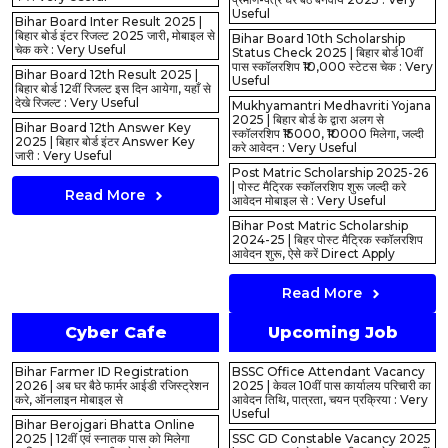
Useful
Bihar Board Inter Result 2025 |
बिहार बोर्ड इंटर रिजल्ट 2025 जारी, मोबाइल से
Bihar Board 10th Scholarship
चेक करे : Very Useful
Status Check 2025 | बिहार बोर्ड 10वीं
पास स्कॉलरशिप ₹10,000 स्टेटस चेक : Very
Bihar Board 12th Result 2025 |
Useful
बिहार बोर्ड 12वीं रिजल्ट इस दिन आयेगा, यहाँ से
देखे रिजल्ट : Very Useful
Mukhyamantri Medhavriti Yojana
2025 | बिहार बोर्ड के द्वारा अलग से
Bihar Board 12th Answer Key
स्कॉलरशिप ₹15000, ₹10000 मिलेगा, जल्दी
2025 | बिहार बोर्ड इंटर Answer Key
करे आवेदन : Very Useful
जारी : Very Useful
Post Matric Scholarship 2025-26
| पोस्ट मैट्रिक स्कॉलरशिप शुरू जल्दी करे
Read More
आवेदन मोबाइल से : Very Useful
Bihar Post Matric Scholarship
2024-25 | बिहर पोस्ट मैट्रिक स्कॉलरशिप
आवेदन शुरू, ऐसे करें Direct Apply
Read More
Cyber Cafe
Upcoming Job
Bihar Farmer ID Registration
BSSC Office Attendant Vacancy
2026 | अब घर बैठे फार्मर आईडी रजिस्ट्रेशन
2025 | केवल 10वीं पास कार्यालय परिचारी का
करे, ऑनलाइन मोबाइल से
आवेदन तिथि, पात्रता, चयन प्रक्रिया : Very
Useful
Bihar Berojgari Bhatta Online
2025 | 12वीं एवं स्नातक पास को मिलेगा
SSC GD Constable Vacancy 2025