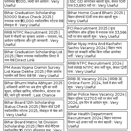
प्रतिमाह ₹1,000, जल्दी करे आवेदन : Very
| SSC GD कांस्टेबल बहाली शुरू, केवल 10वीं
Useful
पास 53,690 पदों पर : Very Useful
Bihar Graduation Scholarship
Bihar Home Guard Bharti 2025 |
50000 Status Check 2025 |
बिहार होमगार्ड 10वीं पास बंपर बहाली शुरू :
स्नातक पास ₹50,000 स्कॉलरशिप स्टेटस देखे
Very Useful
मोबाइल से : Very Useful
FCI Recruitment 2025 | फूड
RRB NTPC Recruitment 2025 |
कॉर्पोरेशन ऑफ इंडिया में स्नातक पास 33,566
रेलवे में नौकरी का सुनहरा अवसर – पात्रता, पद,
पदोें पर बंपर बहाली शुरू : Very Useful
आवेदन प्रक्रिया और पूरी जानकारी : Very
Bihar Nyay mitra And Kachahri
Useful
Sachiv Vacancy 2024 | बिहार न्याय
Bihar Graduation Scholarship List
मित्र एवं कचहरी सचिव बिना परीक्षा डायरेक्ट
2025 | बिहार स्नातक स्कॉलरशिप लिस्ट में
भर्ती : Very Useful
नाम देखे Direct Link
RRB NTPC Recruitment 2024 |
PM Awas Yojana Gramin Survey
रेलवे RRB NTPC बंपर भर्ती शुरू, केवल 12वीं
List Kaise Dekhe 2025 | पीएम आवास
पास : Very Useful
ग्रामीण सर्वे लिस्ट देखें ऐसे : Very Useful
RRB JE Vacancy 2024 | RRB JE
Bihar Bhumi Maha Abhiyan 2025
Online Form 2024, रेलवे में बंपर भर्ती
| अधिकारी आयेगे घर अब होगा भूमि का सभी
शुरू : Very Useful
सुधार, दाखिल ख़ारिज, परिमार्जन+, बंटवारा घर
Bihar Police New Vacancy 2024 |
बैठे, जाने पूरी जानकरी : Last Chance
बिहार पुलिस 122703 पदों पर बंपर भर्ती
Bihar Board 12th Scholarship
2024, इस दिन से आवेदन शुरू : Very
Status Check 2025 | बिहार बोर्ड 12वीं
Useful
स्कॉलरशिप स्टेटस 2025, मोबाइल से चेक करे
Bihar Health Department
: Very Useful
Recruitment 2024 | बिहार स्वास्थ्य
Bihar Board Matric 1st Division
विभाग 45 हजार पदों पर बंपर बहाली : Very
Scholarship 2025 | बिहार बोर्ड मैट्रिक
Useful
स्कॉलरशिप ₹10,000 ऑनलाइन शुरू : Very