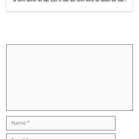
के अपने करियर की सही दिशा पा सकें और अपने सपनों को साकार कर सकें।
Leave a Comment
Comment
Name
Email