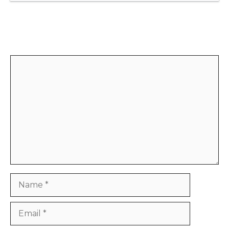
Leave a Comment
Comment
Name
Email