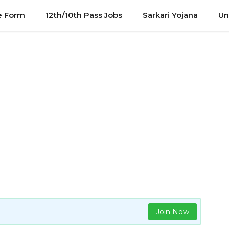
e Form
12th/10th Pass Jobs
Sarkari Yojana
Un
Join Now