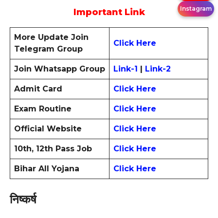
Instagram
Important Link
More Update Join
Click Here
Telegram Group
Join Whatsapp Group
Link-1
|
Link-2
Admit Card
Click Here
Exam Routine
Click Here
Official Website
Click Here
10th, 12th Pass Job
Click Here
Bihar All Yojana
Click Here
निष्कर्ष