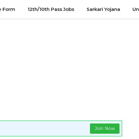
e Form
12th/10th Pass Jobs
Sarkari Yojana
Un
Join Now