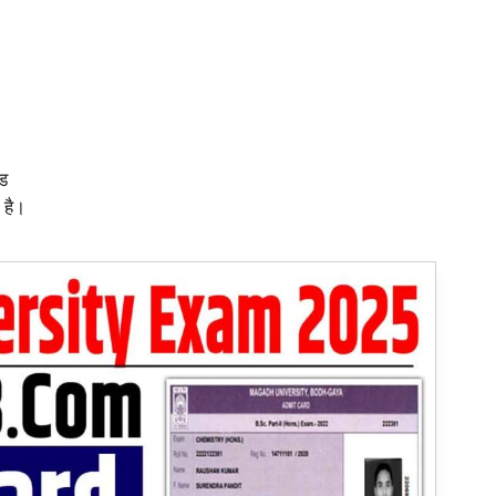
ोड
 है।