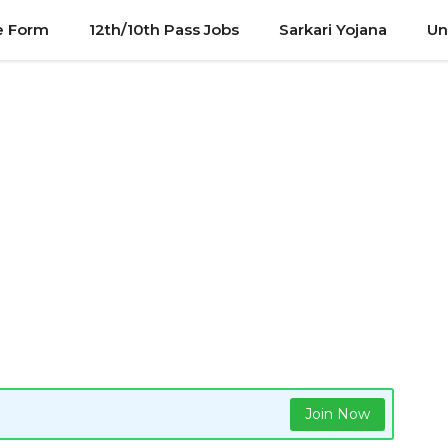
e Form
12th/10th Pass Jobs
Sarkari Yojana
Un
Join Now