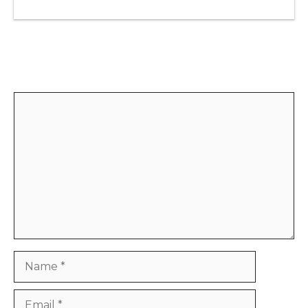
Leave a Comment
Comment
Name
Email