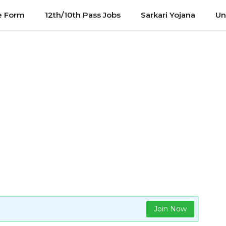
e Form
12th/10th Pass Jobs
Sarkari Yojana
Un
Join Now