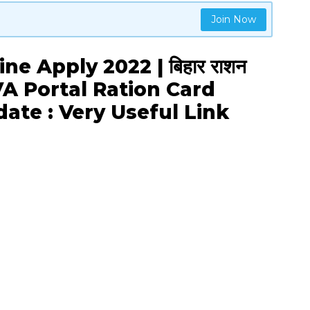
Join Now
ne Apply 2022 | बिहार राशन
| JVA Portal Ration Card
ate : Very Useful Link