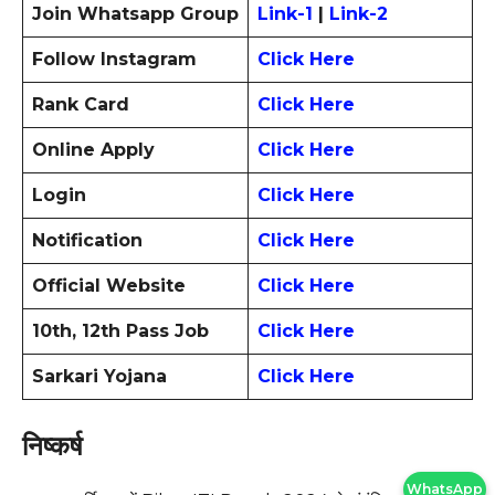
Join Whatsapp Group
Link-1
|
Link-2
Follow Instagram
Click Here
Rank Card
Click Here
Online Apply
Click Here
Login
Click Here
Notification
Click Here
Official Website
Click Here
10th, 12th Pass Job
Click Here
Sarkari Yojana
Click Here
निष्कर्ष
WhatsApp