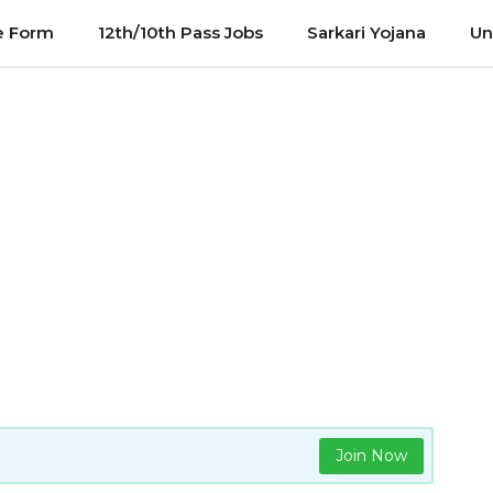
e Form
12th/10th Pass Jobs
Sarkari Yojana
Un
Join Now