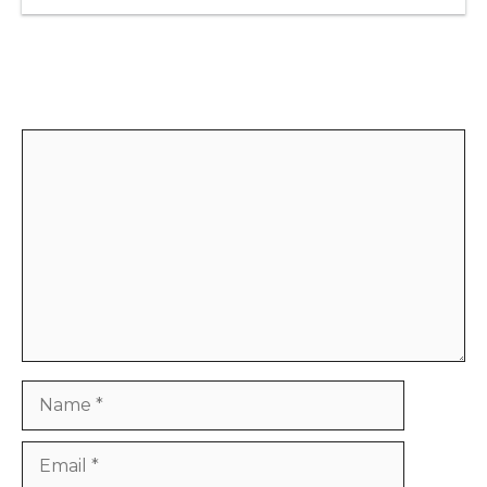
Leave a Comment
Comment
Name
Email