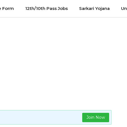
e Form
12th/10th Pass Jobs
Sarkari Yojana
Un
Join Now