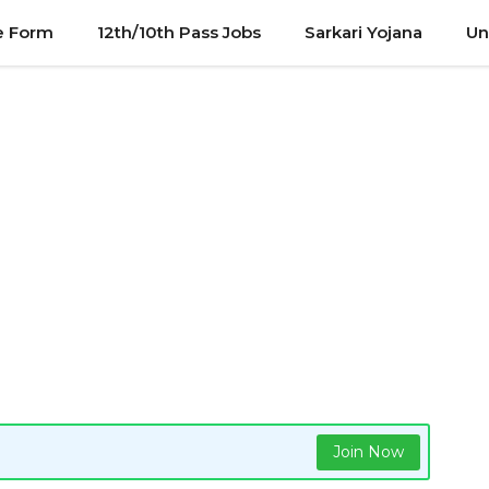
e Form
12th/10th Pass Jobs
Sarkari Yojana
Un
Join Now