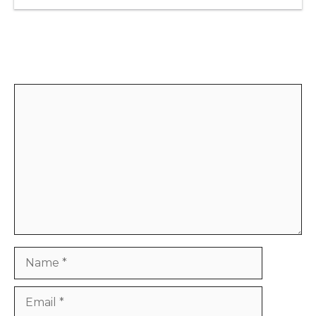
Leave a Comment
Comment
Name
Email