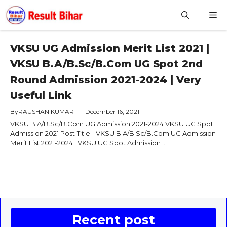
Skip
M
to
content
VKSU UG Admission Merit List 2021 |
VKSU B.A/B.Sc/B.Com UG Spot 2nd
Round Admission 2021-2024 | Very
Useful Link
By
RAUSHAN KUMAR
—
December 16, 2021
VKSU B.A/B.Sc/B.Com UG Admission 2021-2024 VKSU UG Spot
Admission 2021 Post Title:- VKSU B.A/B.Sc/B.Com UG Admission
Merit List 2021-2024 | VKSU UG Spot Admission ...
Recent post