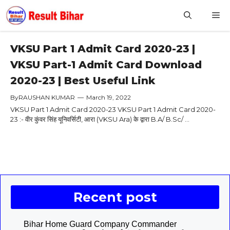
Skip
M
to
content
VKSU Part 1 Admit Card 2020-23 |
VKSU Part-1 Admit Card Download
2020-23 | Best Useful Link
By
RAUSHAN KUMAR
—
March 19, 2022
VKSU Part 1 Admit Card 2020-23 VKSU Part 1 Admit Card 2020-
23 :- वीर कुंवर सिंह यूनिवर्सिटी, आरा (VKSU Ara) के द्वारा B.A/ B.Sc/ ...
Recent post
Bihar Home Guard Company Commander