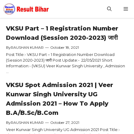
Skip
M
to
content
VKSU Part – 1 Registration Number
Download (Session 2020-2023) जारी
By
RAUSHAN KUMAR
—
October 18, 2021
Post Title:- VKSU Part – 1 Registration Number Download
(Session 2020-2023) जारी Post Update:- 22/05/2021 Short
Information:- (VKSU) Veer Kunwar Singh University , Admission
...
VKSU Spot Admission 2021 | Veer
Kunwar Singh University UG
Admission 2021 – How To Apply
B.A/B.Sc/B.Com
By
RAUSHAN KUMAR
—
October 27, 2021
Veer Kunwar Singh University UG Admission 2021 Post Title:-