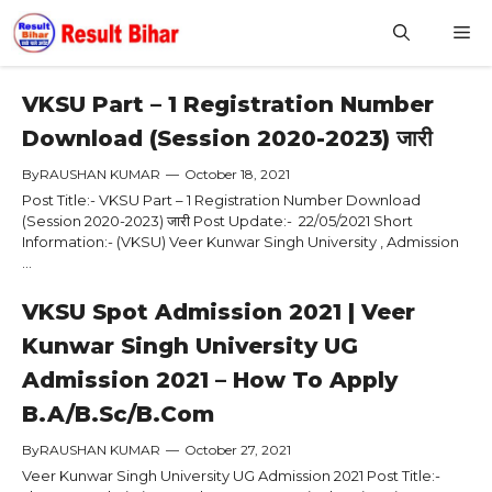
Skip
M
to
content
VKSU Part – 1 Registration Number
Download (Session 2020-2023) जारी
By
RAUSHAN KUMAR
—
October 18, 2021
Post Title:- VKSU Part – 1 Registration Number Download
(Session 2020-2023) जारी Post Update:- 22/05/2021 Short
Information:- (VKSU) Veer Kunwar Singh University , Admission
...
VKSU Spot Admission 2021 | Veer
Kunwar Singh University UG
Admission 2021 – How To Apply
B.A/B.Sc/B.Com
By
RAUSHAN KUMAR
—
October 27, 2021
Veer Kunwar Singh University UG Admission 2021 Post Title:-