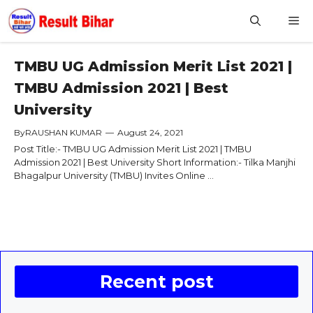
Skip
M
to
content
TMBU UG Admission Merit List 2021 |
TMBU Admission 2021 | Best
University
By
RAUSHAN KUMAR
—
August 24, 2021
Post Title:- TMBU UG Admission Merit List 2021 | TMBU
Admission 2021 | Best University Short Information:- Tilka Manjhi
Bhagalpur University (TMBU) Invites Online ...
Recent post