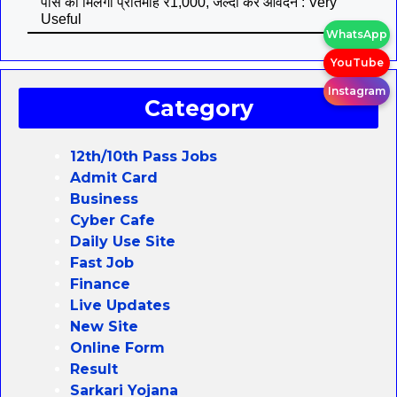
पास को मिलेगा प्रतिमाह ₹1,000, जल्दी करे आवेदन : Very
Useful
WhatsApp
YouTube
Instagram
Category
12th/10th Pass Jobs
Admit Card
Business
Cyber Cafe
Daily Use Site
Fast Job
Finance
Live Updates
New Site
Online Form
Result
Sarkari Yojana