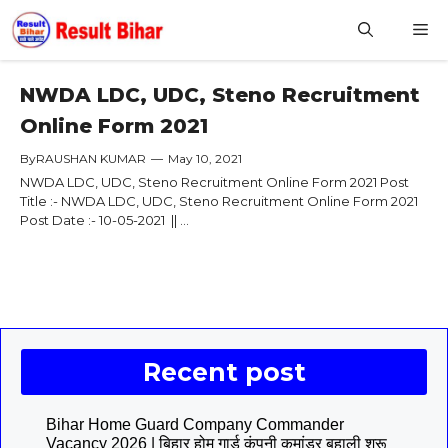
Skip
M
to
content
NWDA LDC, UDC, Steno Recruitment
Online Form 2021
By
RAUSHAN KUMAR
—
May 10, 2021
NWDA LDC, UDC, Steno Recruitment Online Form 2021 Post
Title :- NWDA LDC, UDC, Steno Recruitment Online Form 2021
Post Date :- 10-05-2021 || ...
Recent post
Bihar Home Guard Company Commander
Vacancy 2026 | बिहार होम गार्ड कंपनी कमांडर बहाली शुरू