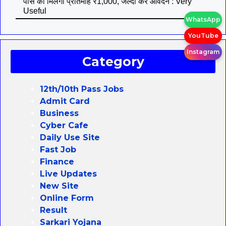
पास को मिलेगा प्रतिमाह ₹1,000, जल्दी करे आवेदन : Very
Useful
WhatsApp
YouTube
Instagram
Category
12th/10th Pass Jobs
Admit Card
Business
Cyber Cafe
Daily Use Site
Fast Job
Finance
Live Updates
New Site
Online Form
Result
Sarkari Yojana