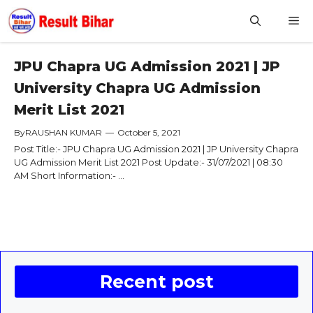
Skip
M
to
content
JPU Chapra UG Admission 2021 | JP
University Chapra UG Admission
Merit List 2021
By
RAUSHAN KUMAR
—
October 5, 2021
Post Title:- JPU Chapra UG Admission 2021 | JP University Chapra
UG Admission Merit List 2021 Post Update:- 31/07/2021 | 08:30
AM Short Information:- ...
Recent post