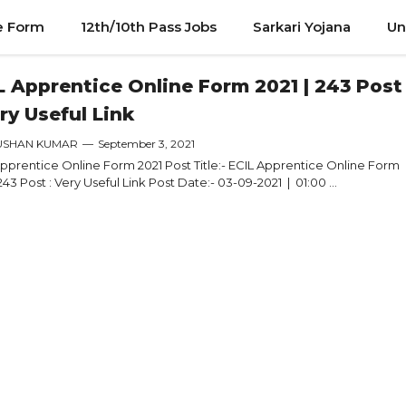
e Form
12th/10th Pass Jobs
Sarkari Yojana
Un
L Apprentice Online Form 2021 | 243 Post
ery Useful Link
USHAN KUMAR
—
September 3, 2021
pprentice Online Form 2021 Post Title:- ECIL Apprentice Online Form
 243 Post : Very Useful Link Post Date:- 03-09-2021 | 01:00 ...