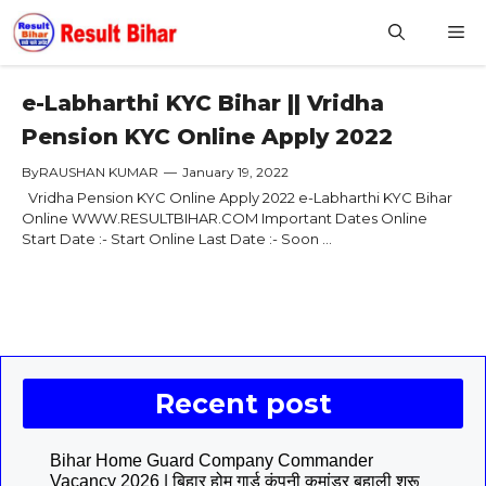
Skip
M
to
content
e-Labharthi KYC Bihar || Vridha
Pension KYC Online Apply 2022
By
RAUSHAN KUMAR
—
January 19, 2022
Vridha Pension KYC Online Apply 2022 e-Labharthi KYC Bihar
Online WWW.RESULTBIHAR.COM Important Dates Online
Start Date :- Start Online Last Date :- Soon ...
Recent post
Bihar Home Guard Company Commander
Vacancy 2026 | बिहार होम गार्ड कंपनी कमांडर बहाली शुरू