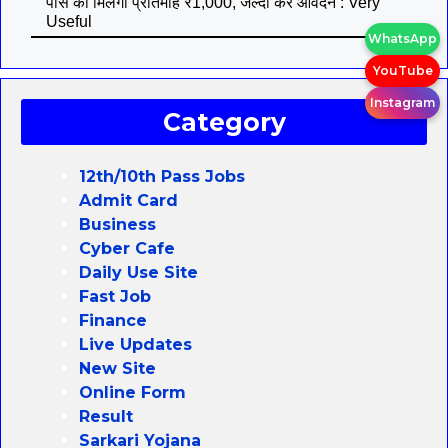
पास को मिलेगा प्रतिमाह ₹1,000, जल्दी करे आवेदन : Very
Useful
WhatsApp
YouTube
Instagram
Category
12th/10th Pass Jobs
Admit Card
Business
Cyber Cafe
Daily Use Site
Fast Job
Finance
Live Updates
New Site
Online Form
Result
Sarkari Yojana