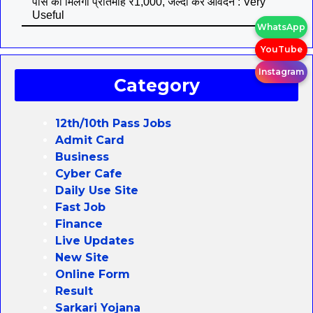
पास को मिलेगा प्रतिमाह ₹1,000, जल्दी करे आवेदन : Very
Useful
WhatsApp
YouTube
Instagram
Category
12th/10th Pass Jobs
Admit Card
Business
Cyber Cafe
Daily Use Site
Fast Job
Finance
Live Updates
New Site
Online Form
Result
Sarkari Yojana