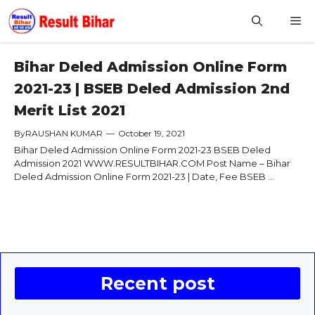
Skip
M
to
content
Bihar Deled Admission Online Form
2021-23 | BSEB Deled Admission 2nd
Merit List 2021
By
RAUSHAN KUMAR
—
October 19, 2021
Bihar Deled Admission Online Form 2021-23 BSEB Deled
Admission 2021 WWW.RESULTBIHAR.COM Post Name – Bihar
Deled Admission Online Form 2021-23 | Date, Fee BSEB ...
Recent post