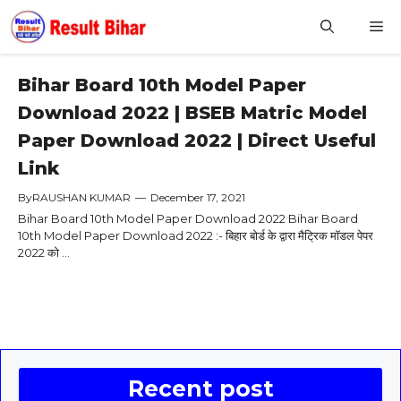
Skip
M
to
content
Bihar Board 10th Model Paper
Download 2022 | BSEB Matric Model
Paper Download 2022 | Direct Useful
Link
By
RAUSHAN KUMAR
—
December 17, 2021
Bihar Board 10th Model Paper Download 2022 Bihar Board
10th Model Paper Download 2022 :- बिहार बोर्ड के द्वारा मैट्रिक मॉडल पेपर
2022 को ...
Recent post