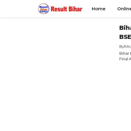
Skip
Home
Onlin
to
content
Bih
BSE
By
RA
Bihar 
Final 