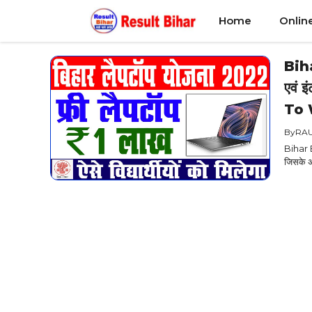
Skip
Home
Onlin
to
content
Bih
एवं इ
To
By
RA
Bihar B
जिसके अंत